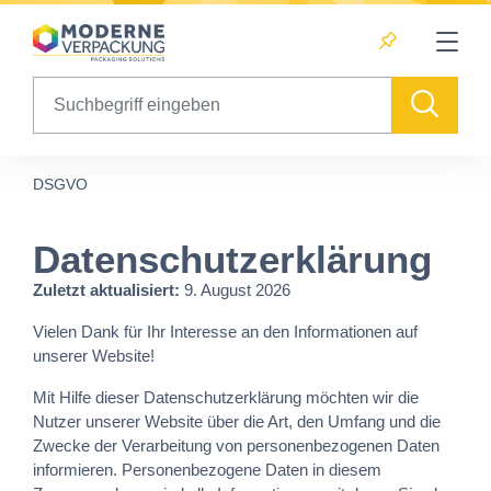
Table Of Content
sr.skip-to.main-content
sr.skip-to.table-of-contents
sr.skip-to.main-navigation
Search
DSGVO
Datenschutzerklärung
Zuletzt aktualisiert:
9. August 2026
Vielen Dank für Ihr Interesse an den Informationen auf
unserer Website!
Mit Hilfe dieser Datenschutzerklärung möchten wir die
Nutzer unserer Website über die Art, den Umfang und die
Zwecke der Verarbeitung von personenbezogenen Daten
informieren. Personenbezogene Daten in diesem