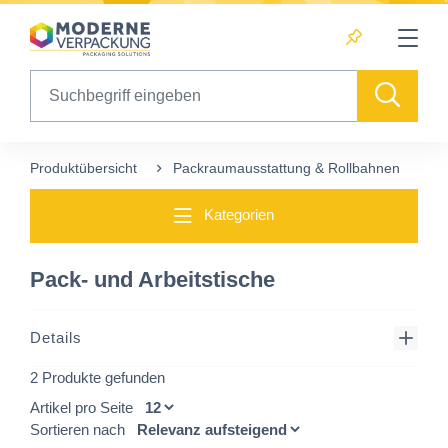
Table Of Content
sr.skip-to.main-content
sr.skip-to.table-of-contents
sr.skip-to.main-navigation
Search
Produktübersicht
Packraumausstattung & Rollbahnen
P
Kategorien
Pack- und Arbeitstische
Details
2 Produkte gefunden
Artikel pro Seite
Sortieren nach