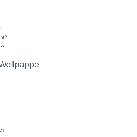
?
ht?
e?
 Wellpappe
ar