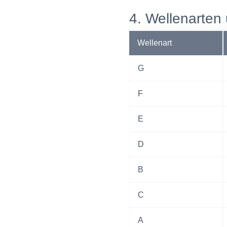
4. Wellenarte
Wellenart
G
F
E
D
B
C
A