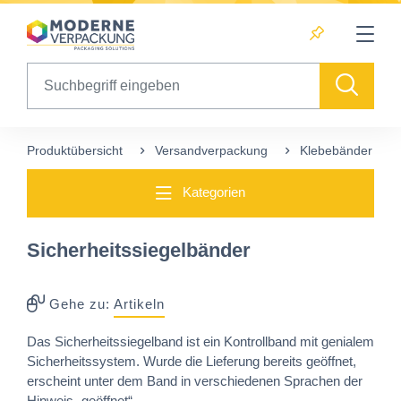
Table Of Content
Diese Produkte könnten Sie auch interessieren
sr.skip-to.main-content
sr.skip-to.table-of-contents
sr.skip-to.main-navigation
Search
Produktübersicht
Versandverpackung
Klebebänder
Kategorien
Sicherheitssiegelbänder
Gehe zu:
Artikeln
Das Sicherheitssiegelband ist ein Kontrollband mit genialem
Sicherheitssystem. Wurde die Lieferung bereits geöffnet,
erscheint unter dem Band in verschiedenen Sprachen der
Hinweis „geöffnet“.