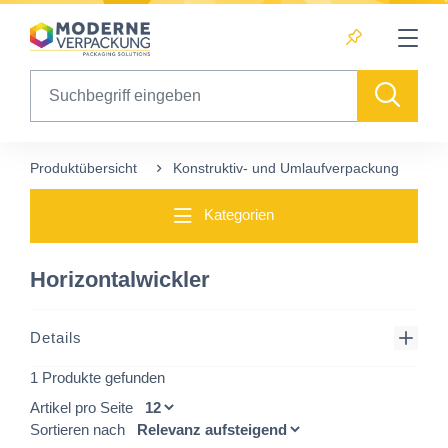
Table Of Content
sr.skip-to.main-content
sr.skip-to.table-of-contents
sr.skip-to.main-navigation
Search
Produktübersicht
Konstruktiv- und Umlaufverpackung
Ho
Kategorien
Horizontalwickler
Details
1 Produkte gefunden
Artikel pro Seite
Sortieren nach