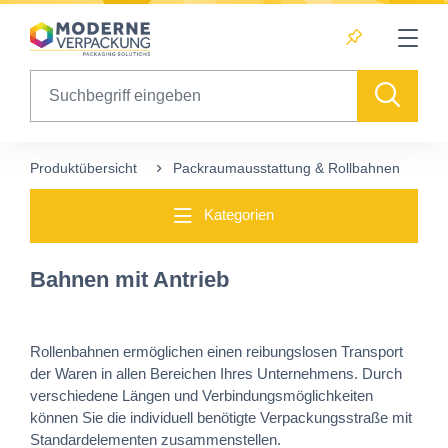
Table Of Content
sr.skip-to.main-content
sr.skip-to.table-of-contents
sr.skip-to.main-navigation
Search
Produktübersicht
Packraumausstattung & Rollbahnen
V
Kategorien
Bahnen mit Antrieb
Rollenbahnen ermöglichen einen reibungslosen Transport
der Waren in allen Bereichen Ihres Unternehmens. Durch
verschiedene Längen und Verbindungsmöglichkeiten
können Sie die individuell benötigte Verpackungsstraße mit
Standardelementen zusammenstellen.