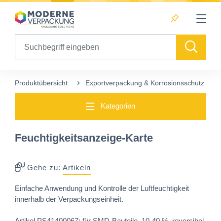
Table Of Content
Diese Produkte könnten Sie auch interessieren
sr.skip-to.main-content
sr.skip-to.table-of-contents
sr.skip-to.main-navigation
Search
Produktübersicht
Exportverpackung & Korrosionsschutz
Kategorien
Feuchtigkeitsanzeige-Karte
Gehe zu:
Artikeln
Einfache Anwendung und Kontrolle der Luftfeuchtigkeit
innerhalb der Verpackungseinheit.
Artikel PS41400067: für SMD-Bauteile, 10-40 %, reversibel