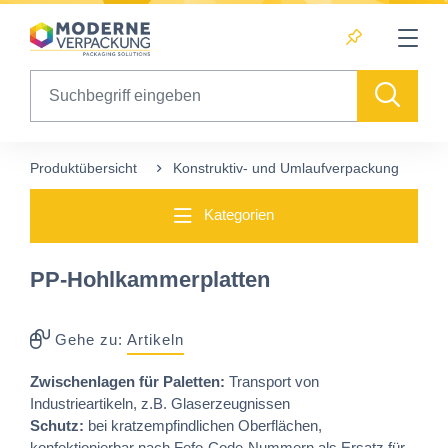
Table Of Content
sr.skip-to.main-content
sr.skip-to.table-of-contents
sr.skip-to.main-navigation
Search
Produktübersicht
Konstruktiv- und Umlaufverpackung
P
Kategorien
PP-Hohlkammerplatten
Gehe zu:
Artikeln
Zwischenlagen für Paletten:
Transport von
Industrieartikeln, z.B. Glaserzeugnissen
Schutz:
bei kratzempfindlichen Oberflächen,
konfektionierbar nach Fefo-Code-Nummern als Ersatz für