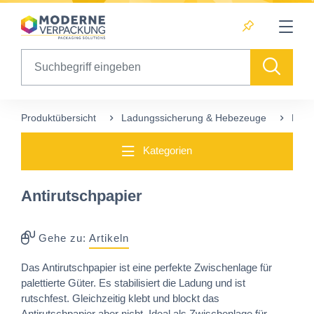
Table Of Content
sr.skip-to.main-content
sr.skip-to.table-of-contents
sr.skip-to.main-navigation
Search
Produktübersicht
Ladungssicherung & Hebezeuge
Ruts
Kategorien
Antirutschpapier
Gehe zu:
Artikeln
Das Antirutschpapier ist eine perfekte Zwischenlage für
palettierte Güter. Es stabilisiert die Ladung und ist
rutschfest. Gleichzeitig klebt und blockt das
Antirutschpapier aber nicht. Ideal als Zwischenlage für