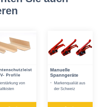
eren
Manuelle
ntenschutzleist
Spanngeräte
V- Profile
erstärkung von
Markenqualiät aus
altkisten
der Schweiz
erforierung möglich
ergonomisches
Design
usführung mit