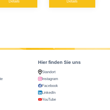
Details
Details
elbstklebestreifen
leicht und robust
öglich
Hier finden Sie uns
Standort
te
Instagram
Facebook
LinkedIn
YouTube