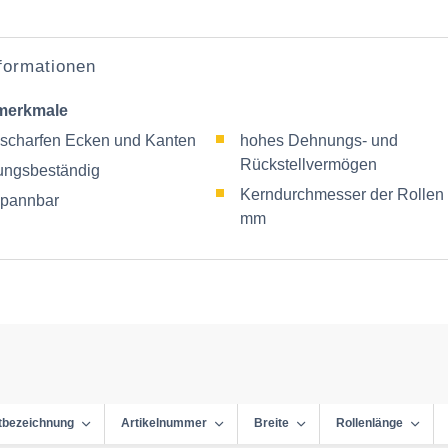
nformationen
merkmale
 scharfen Ecken und Kanten
hohes Dehnungs- und
Rückstellvermögen
rungsbeständig
Kerndurchmesser der Rollen
pannbar
mm
tbezeichnung
Artikelnummer
Breite
Rollenlänge