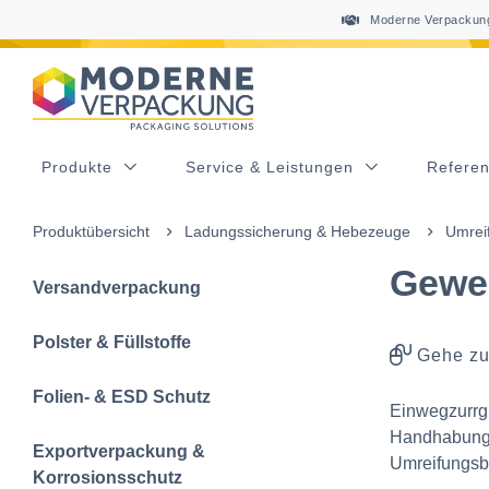
Table Of Content
Diese Produkte könnten Sie auch interessieren
sr.skip-to.main-content
sr.skip-to.table-of-contents
sr.skip-to.main-navigation
Moderne Verpackung
Produkte
Service & Leistungen
Refere
Produktübersicht
Ladungssicherung & Hebezeuge
Umrei
Gewe
Versandverpackung
Polster & Füllstoffe
Gehe zu
Folien- & ESD Schutz
Einwegzurrgu
Handhabung.
Exportverpackung &
Umreifungsbä
Korrosionsschutz