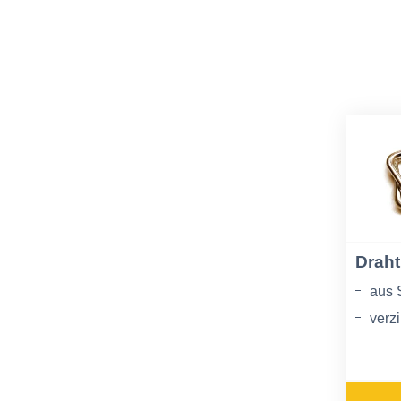
Drah
aus 
verzi
phos