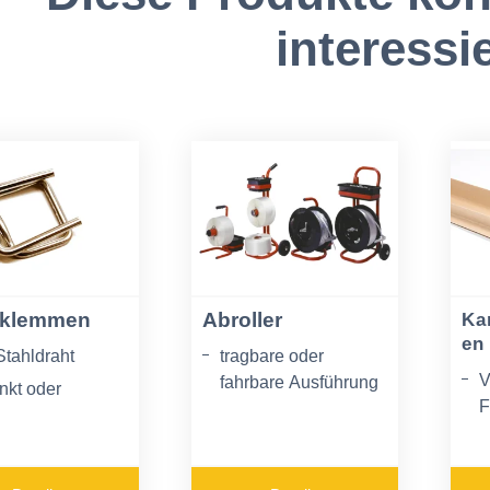
interessi
tklemmen
Abroller
Ka
en 
Stahldraht
tragbare oder
V
fahrbare Ausführung
nkt oder
F
phatiert
verschiedene
P
Kerndurchmesser
A
Ablagefach für