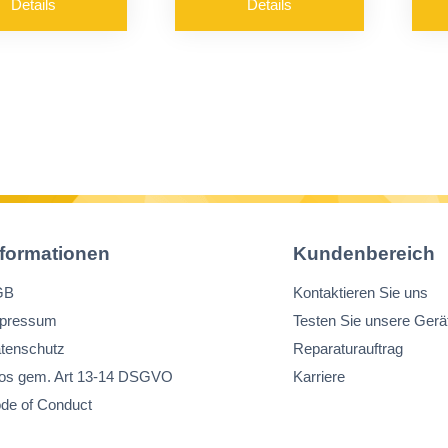
Details
Details
S
Verschlüsse und
m
Spanngerät
nformationen
Kundenbereich
GB
Kontaktieren Sie uns
pressum
Testen Sie unsere Gerä
tenschutz
Reparaturauftrag
fos gem. Art 13-14 DSGVO
Karriere
de of Conduct