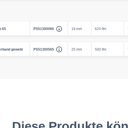
b 65
PS51300066
19 mm
620 lfm
erband gewebt
PS51300565
25 mm
500 lfm
Diese Produkte kön