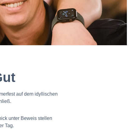
Gut
merfest auf dem idyllischen
nließ.
ck unter Beweis stellen
er Tag.