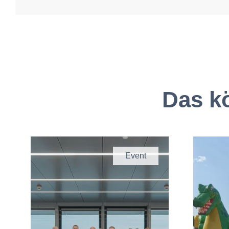
Das kö
Event