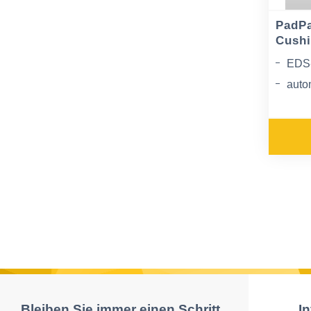
PadP
Cushi
EDS
auto
Vorp
manu
durc
Knop
Bleiben Sie immer einen Schritt
I