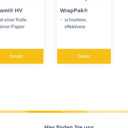
ami® HV
WrapPak®
it einer Rolle
schnellere,
nliner-Papier
effektivere
erden zwei Rollen
Verpackungsabläufe
rapping-Papier
herausragender
erarbeitet
Produktschutz
ein Klebeband
Details
Details
verbesserte
otwendig
Nachhaltigkeit
bmessung: Breite
1,2 cm x Länge 50,8
m x Höhe 43,2 cm
Hier finden Sie uns