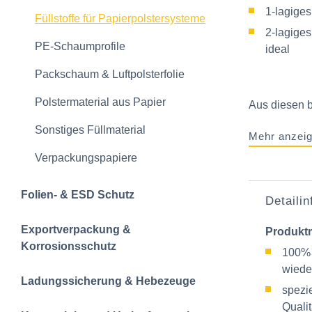
1-lagiges
Füllstoffe für Papierpolstersysteme
2-lagiges
PE-Schaumprofile
ideal
Packschaum & Luftpolsterfolie
Polstermaterial aus Papier
Aus diesen b
Sonstiges Füllmaterial
Mehr anzei
Verpackungspapiere
Folien- & ESD Schutz
Detaili
Exportverpackung &
Produkt
Korrosionsschutz
100% 
wiede
Ladungssicherung & Hebezeuge
spezie
Quali