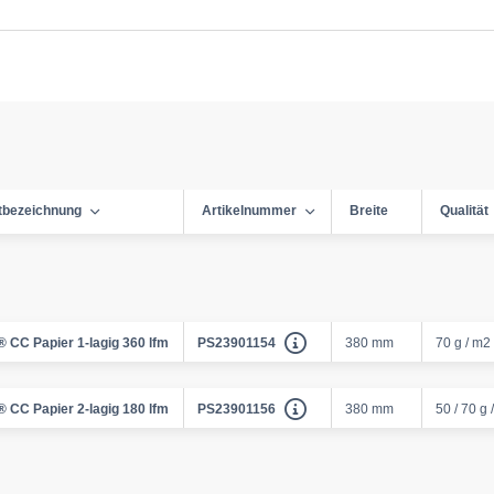
tbezeichnung
Artikelnummer
Breite
Qualität
 CC Papier 1-lagig 360 lfm
PS23901154
380 mm
70 g / m2
 CC Papier 2-lagig 180 lfm
PS23901156
380 mm
50 / 70 g 