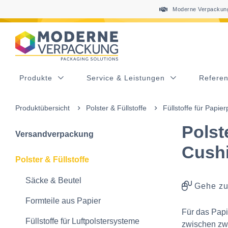
Table Of Content
Diese Produkte könnten Sie auch interessieren
sr.skip-to.main-content
sr.skip-to.table-of-contents
sr.skip-to.main-navigation
Moderne Verpackung
Produkte
Service & Leistungen
Refere
Produktübersicht
Polster & Füllstoffe
Füllstoffe für Papie
Polst
Versandverpackung
Cushi
Polster & Füllstoffe
Säcke & Beutel
Gehe zu
Formteile aus Papier
Für das Pap
Füllstoffe für Luftpolstersysteme
zwischen zwe