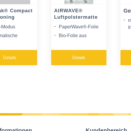
Ge
ak® Compact
AIRWAVE®
oning
Luftpolstermatte
m
-Modus
PaperWave®-Folie
I
w
matische
Bio-Folie aus
W
roduktion
Kartoffelstärke
v
elle Produktion
Standardfolie
k
Details
Details
h händischen
n
f oder Fußpedal
A
7
c
nformationen
Kundenbereich