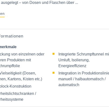
 ausgelegt – von Dosen und Flaschen über ...
gen
nformationen
merkmale
ckung von einzelnen oder
Integrierte Schrumpftunnel mi
ren Produkten mit
Umluft, Isolierung,
hrumpffolie
Energieeffizienz
ielseitigkeit (Dosen,
Integration in Produktionslini
en, Kartons, Kisten etc.)
manuell / halbautomatisch /
automatisch
lock‑Konstruktion
heitslichtschranken /
rheitssysteme