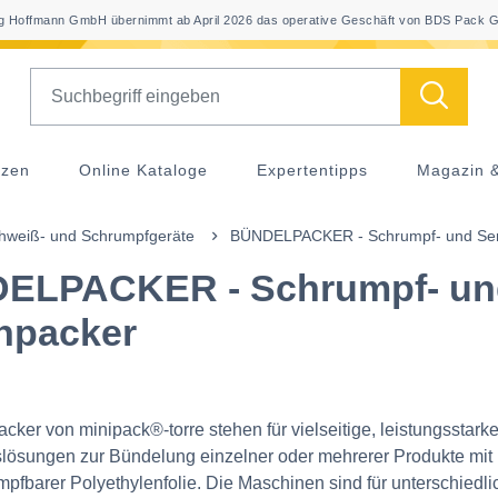
 Hoffmann GmbH übernimmt ab April 2026 das operative Geschäft von BDS Pack G
Search
nzen
Online Kataloge
Expertentipps
Magazin 
hweiß- und Schrumpfgeräte
BÜNDELPACKER - Schrumpf- und Ser
ELPACKER - Schrumpf- un
npacker
cker von minipack®‑torre stehen für vielseitige, leistungsstark
lösungen zur Bündelung einzelner oder mehrerer Produkte mit
fbarer Polyethylenfolie. Die Maschinen sind für unterschiedli