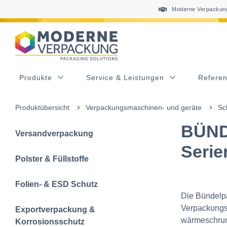
Table Of Content
sr.skip-to.main-content
sr.skip-to.table-of-contents
sr.skip-to.main-navigation
Moderne Verpackung
Produkte
Service & Leistungen
Refere
Produktübersicht
Verpackungsmaschinen- und geräte
Sc
BÜND
Versandverpackung
Serie
Polster & Füllstoffe
Folien- & ESD Schutz
Die Bündelpa
Verpackungs
Exportverpackung &
wärmeschrump
Korrosionsschutz