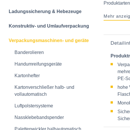
Produktarten
Ladungssicherung & Hebezeuge
Mehr anzei
Konstruktiv- und Umlaufverpackung
Verpackungsmaschinen- und geräte
Detaili
Banderolieren
Produkt
Handumreifungsgeräte
Verpa
mehre
Kartonhefter
PE‑Sc
Kartonverschließer halb- und
hohe V
vollautomatisch
Flasch
Monob
Luftpolstersysteme
Sicher
Nassklebebandspender
Siche
Palettenwickler halbautomatisch