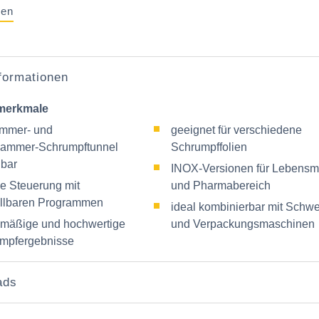
gen
nformationen
merkmale
mmer‑ und
geeignet für verschiedene
ammer‑Schrumpftunnel
Schrumpffolien
gbar
INOX‑Versionen für Lebensmi
le Steuerung mit
und Pharmabereich
ellbaren Programmen
ideal kombinierbar mit Schwe
hmäßige und hochwertige
und Verpackungsmaschinen
mpfergebnisse
ads