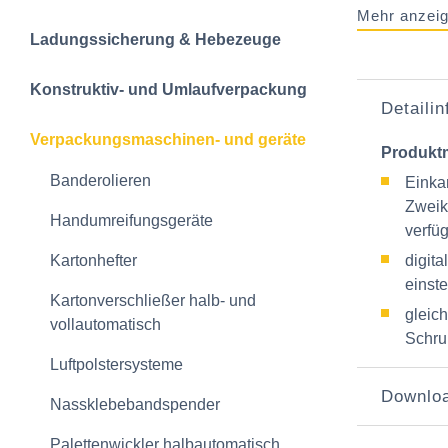
Mehr anzei
Ladungssicherung & Hebezeuge
Konstruktiv- und Umlaufverpackung
Detaili
Verpackungsmaschinen- und geräte
Produkt
Banderolieren
Einka
Zweik
Handumreifungsgeräte
verfü
Kartonhefter
digita
einst
Kartonverschließer halb- und
gleic
vollautomatisch
Schru
Luftpolstersysteme
Downlo
Nassklebebandspender
Palettenwickler halbautomatisch