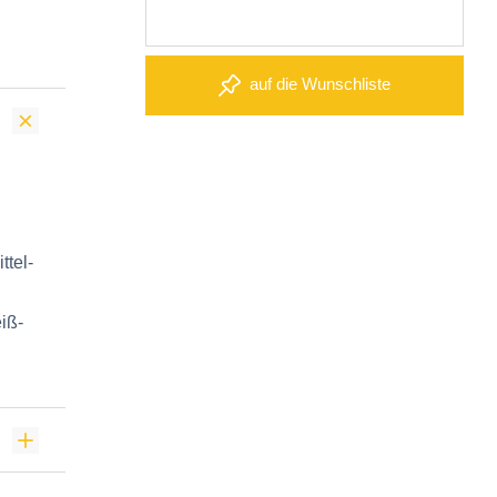
auf die Wunschliste
ttel‑
iß‑