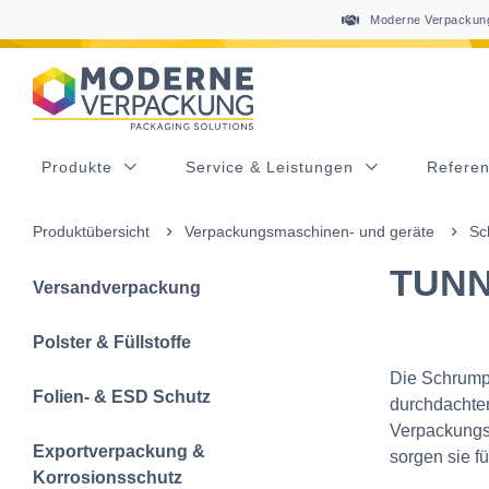
Table Of Content
sr.skip-to.main-content
sr.skip-to.table-of-contents
sr.skip-to.main-navigation
Moderne Verpackung
Produkte
Service & Leistungen
Refere
Produktübersicht
Verpackungsmaschinen- und geräte
Sc
TUNN
Versandverpackung
Polster & Füllstoffe
Die Schrump
Folien- & ESD Schutz
durchdachter
Verpackungs
Exportverpackung &
sorgen sie f
Korrosionsschutz